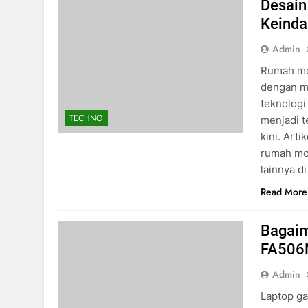
Desain
Keinda
Admin
Rumah mo
dengan m
teknologi
TECHNO
menjadi t
kini. Art
rumah mod
lainnya d
Read More
Bagaim
FA506N
Admin
Laptop ga