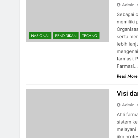
Admin
Sebagai c
memiliki
Organisas
NASIONAL
PENDIDIKAN
TECHNO
serta me
lebih lan
mengenai 
farmasi. 
Farmasi…
Read More
Visi d
Admin
Ahli farm
sistem ke
melayani 
jika prof