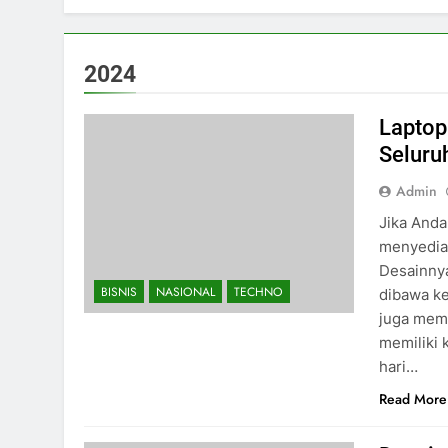
2024
Laptop
Seluru
Admin
Jika Anda
menyedia
Desainnya
BISNIS
NASIONAL
TECHNO
dibawa ke
juga mema
memiliki 
hari…
Read More