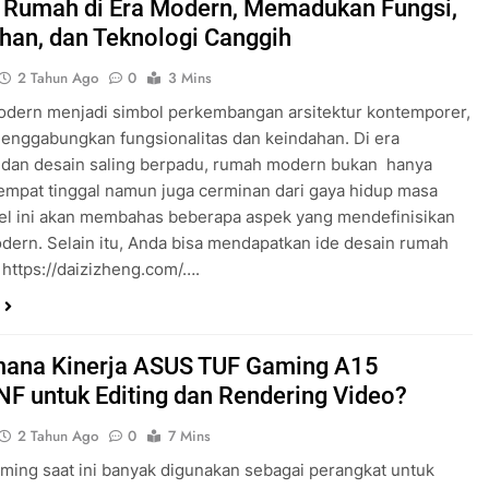
 Rumah di Era Modern, Memadukan Fungsi,
han, dan Teknologi Canggih
2 Tahun Ago
0
3 Mins
dern menjadi simbol perkembangan arsitektur kontemporer,
enggabungkan fungsionalitas dan keindahan. Di era
 dan desain saling berpadu, rumah modern bukan hanya
empat tinggal namun juga cerminan dari gaya hidup masa
ikel ini akan membahas beberapa aspek yang mendefinisikan
ern. Selain itu, Anda bisa mendapatkan ide desain rumah
i https://daizizheng.com/….
ana Kinerja ASUS TUF Gaming A15
F untuk Editing dan Rendering Video?
2 Tahun Ago
0
7 Mins
ming saat ini banyak digunakan sebagai perangkat untuk