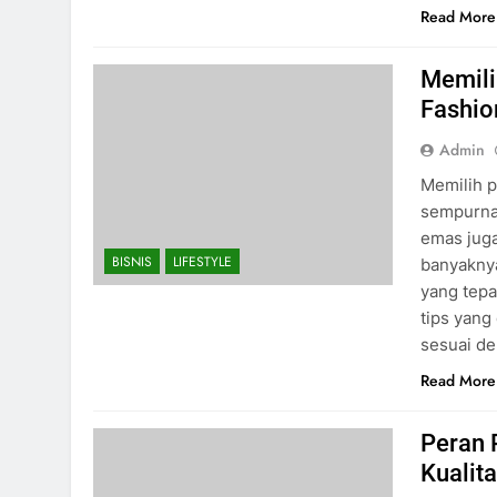
Read More
Memili
Fashio
Admin
Memilih p
sempurna
emas jug
BISNIS
LIFESTYLE
banyaknya
yang tepa
tips yang
sesuai d
Read More
Peran 
Kualit