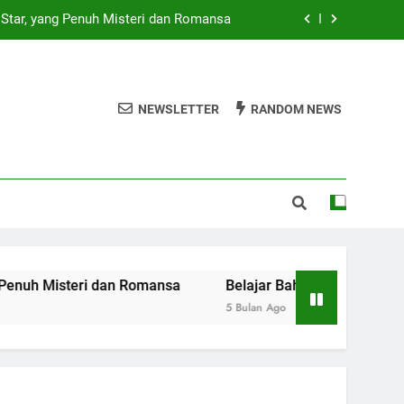
Star, yang Penuh Misteri dan Romansa
Terbiasa Berbahasa Inggris – EF EFEKTA
English for Adult
i Gitar Akustik Terbaik sesuai Budget
NEWSLETTER
RANDOM NEWS
at Perlindungan Maksimal – BCA Life
Star, yang Penuh Misteri dan Romansa
Terbiasa Berbahasa Inggris – EF EFEKTA
English for Adult
i Gitar Akustik Terbaik sesuai Budget
eri dan Romansa
Belajar Bahasa Inggris dari Kebiasaan 
5 Bulan Ago