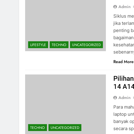
Admin
Siklus me
jika terl
penting b
bagaimana
kesehatan
LIFESTYLE
TECHNO
UNCATEGORIZED
sebenarny
Read More
Piliha
14 A1
Admin
Para mah
laptop un
banyak o
TECHNO
UNCATEGORIZED
secara sp