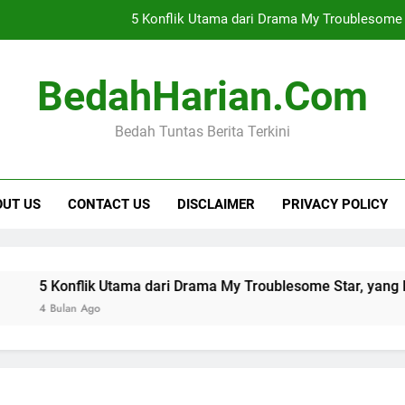
5 Konflik Utama dari Drama My Troublesome 
Belajar Bahasa Inggris dari Kebiasaan Sehari-hari Agar Cepat 
BedahHarian.com
Rekomendas
Bedah Tuntas Berita Terkini
Cara Mendapatkan Premi Murah dengan Manfa
5 Konflik Utama dari Drama My Troublesome 
OUT US
CONTACT US
DISCLAIMER
PRIVACY POLICY
Belajar Bahasa Inggris dari Kebiasaan Sehari-hari Agar Cepat 
Rekomendas
flik Utama dari Drama My Troublesome Star, yang Penuh Mist
n Ago