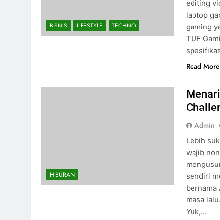
editing v
laptop ga
BISNIS
LIFESTYLE
TECHNO
gaming ya
TUF Gamin
spesifika
Read More
Menari
Challe
Admin
Lebih suk
wajib non
mengusun
HIBURAN
sendiri m
bernama A
masa lalu
Yuk,…