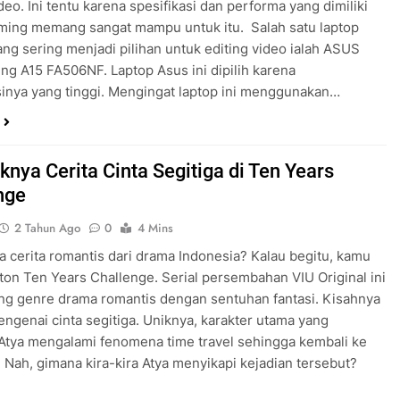
ideo. Ini tentu karena spesifikasi dan performa yang dimiliki
ming memang sangat mampu untuk itu. Salah satu laptop
ng sering menjadi pilihan untuk editing video ialah ASUS
g A15 FA506NF. Laptop Asus ini dipilih karena
sinya yang tinggi. Mengingat laptop ini menggunakan…
knya Cerita Cinta Segitiga di Ten Years
nge
2 Tahun Ago
0
4 Mins
a cerita romantis dari drama Indonesia? Kalau begitu, kamu
ton Ten Years Challenge. Serial persembahan VIU Original ini
g genre drama romantis dengan sentuhan fantasi. Kisahnya
engenai cinta segitiga. Uniknya, karakter utama yang
tya mengalami fenomena time travel sehingga kembali ke
. Nah, gimana kira-kira Atya menyikapi kejadian tersebut?