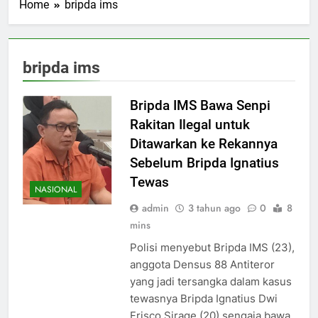
Home
bripda ims
bripda ims
Bripda IMS Bawa Senpi
Rakitan Ilegal untuk
Ditawarkan ke Rekannya
Sebelum Bripda Ignatius
Tewas
NASIONAL
admin
3 tahun ago
0
8
mins
Polisi menyebut Bripda IMS (23),
anggota Densus 88 Antiteror
yang jadi tersangka dalam kasus
tewasnya Bripda Ignatius Dwi
Frisco Sirage (20) sengaja bawa