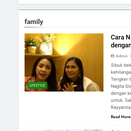
family
Cara N
dengan
Admin
Sibuk be
kehilang
Tengker t
LIFESTYLE
Nagita S
dengan ke
untuk. Sa
Rayyanz
Read More