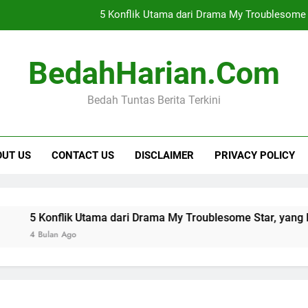
5 Konflik Utama dari Drama My Troublesome 
Belajar Bahasa Inggris dari Kebiasaan Sehari-hari Agar Cepat 
BedahHarian.com
Rekomendas
Bedah Tuntas Berita Terkini
Cara Mendapatkan Premi Murah dengan Manfa
5 Konflik Utama dari Drama My Troublesome 
OUT US
CONTACT US
DISCLAIMER
PRIVACY POLICY
Belajar Bahasa Inggris dari Kebiasaan Sehari-hari Agar Cepat 
Rekomendas
Konflik Utama dari Drama My Troublesome Star, yang Penuh M
ulan Ago