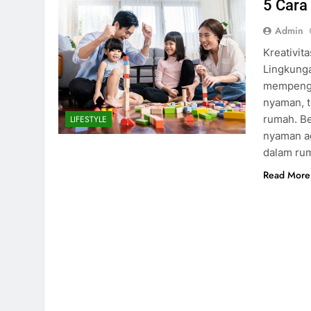
5 Cara
Admin
Kreativit
Lingkunga
mempenga
nyaman, t
rumah. Be
LIFESTYLE
nyaman ag
dalam ru
Read More