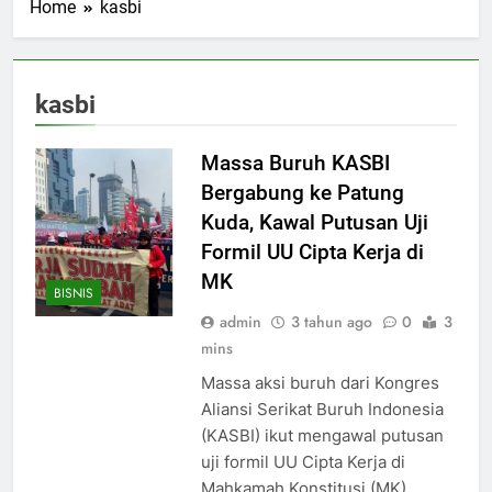
Home
kasbi
kasbi
Massa Buruh KASBI
Bergabung ke Patung
Kuda, Kawal Putusan Uji
Formil UU Cipta Kerja di
MK
BISNIS
admin
3 tahun ago
0
3
mins
Massa aksi buruh dari Kongres
Aliansi Serikat Buruh Indonesia
(KASBI) ikut mengawal putusan
uji formil UU Cipta Kerja di
Mahkamah Konstitusi (MK)