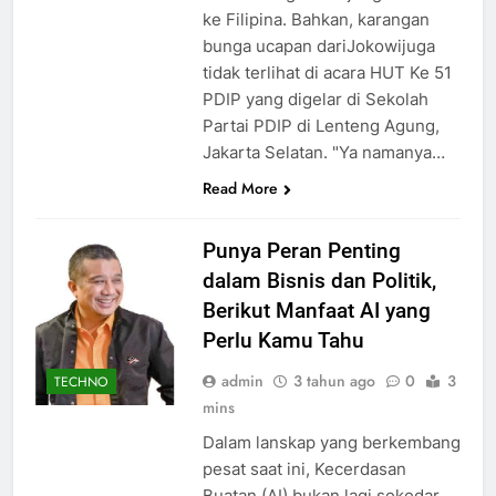
ke Filipina. Bahkan, karangan
bunga ucapan dariJokowijuga
tidak terlihat di acara HUT Ke 51
PDIP yang digelar di Sekolah
Partai PDIP di Lenteng Agung,
Jakarta Selatan. "Ya namanya…
Read More
Punya Peran Penting
dalam Bisnis dan Politik,
Berikut Manfaat AI yang
Perlu Kamu Tahu
admin
3 tahun ago
0
3
TECHNO
mins
Dalam lanskap yang berkembang
pesat saat ini, Kecerdasan
Buatan (AI) bukan lagi sekedar