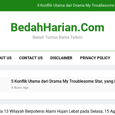
5 Konflik Utama dari Drama My Troublesome 
Belajar Bahasa Inggris dari Kebiasaan Sehari-hari Agar Cepat 
BedahHarian.com
Rekomendas
Bedah Tuntas Berita Terkini
Cara Mendapatkan Premi Murah dengan Manfa
5 Konflik Utama dari Drama My Troublesome 
OUT US
CONTACT US
DISCLAIMER
PRIVACY POLICY
Belajar Bahasa Inggris dari Kebiasaan Sehari-hari Agar Cepat 
Rekomendas
nflik Utama dari Drama My Troublesome Star, yang Penuh Mis
n Ago
13 Wilayah Berpotensi Alami Hujan Lebat pada Selasa, 15 A