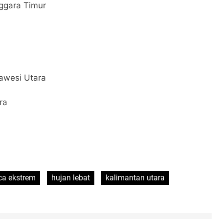
ggara Timur
lawesi Utara
ra
ca ekstrem
hujan lebat
kalimantan utara