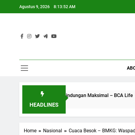
Skip
Agustus 9, 2026
8:13:53 AM
to
content
AB
ngan Manfaat Perlindungan Maksimal – BCA Life
5 Ko
4 Bula
HEADLINES
Home
Nasional
Cuaca Besok – BMKG: Waspada 