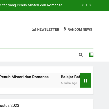
Star, yang Penuh Misteri dan Romansa
Terbiasa Berbahasa Inggris – EF EFEKTA
English for Adult
i Gitar Akustik Terbaik sesuai Budget
NEWSLETTER
RANDOM NEWS
at Perlindungan Maksimal – BCA Life
Star, yang Penuh Misteri dan Romansa
Terbiasa Berbahasa Inggris – EF EFEKTA
English for Adult
i Gitar Akustik Terbaik sesuai Budget
teri dan Romansa
Belajar Bahasa Inggris dari Kebiasaan
5 Bulan Ago
gustus 2023