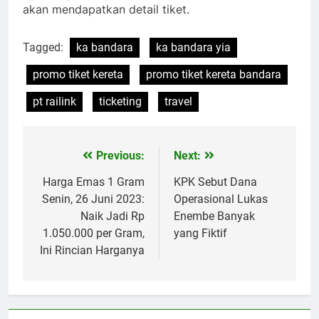
akan mendapatkan detail tiket.
Tagged:
ka bandara
ka bandara yia
promo tiket kereta
promo tiket kereta bandara
pt railink
ticketing
travel
Previous:
Next:
Navigasi
pos
Harga Emas 1 Gram
KPK Sebut Dana
Senin, 26 Juni 2023:
Operasional Lukas
Naik Jadi Rp
Enembe Banyak
1.050.000 per Gram,
yang Fiktif
Ini Rincian Harganya