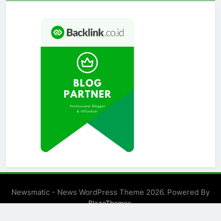
Newsmatic - News WordPress Theme 2026. Powered By
.
BlazeThemes