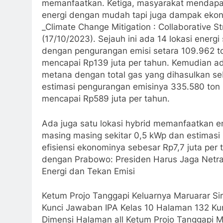
memanfaatkan. Ketiga, masyarakat mendapat
energi dengan mudah tapi juga dampak ekono
_Climate Change Mitigation : Collaborative St
(17/10/2023). Sejauh ini ada 14 lokasi energi
dengan pengurangan emisi setara 109.962 t
mencapai Rp139 juta per tahun. Kemudian a
metana dengan total gas yang dihasulkan s
estimasi pengurangan emisinya 335.580 ton C
mencapai Rp589 juta per tahun.
Ada juga satu lokasi hybrid memanfaatkan en
masing masing sekitar 0,5 kWp dan estimasi
efisiensi ekonominya sebesar Rp7,7 juta pe
dengan Prabowo: Presiden Harus Jaga Netrali
Energi dan Tekan Emisi
Ketum Projo Tanggapi Keluarnya Maruarar Sir
Kunci Jawaban IPA Kelas 10 Halaman 132 Ku
Dimensi Halaman all Ketum Projo Tanggapi M