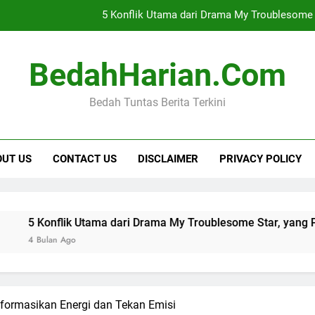
5 Konflik Utama dari Drama My Troublesome 
Belajar Bahasa Inggris dari Kebiasaan Sehari-hari Agar Cepat 
BedahHarian.com
Rekomendas
Bedah Tuntas Berita Terkini
Cara Mendapatkan Premi Murah dengan Manfa
5 Konflik Utama dari Drama My Troublesome 
OUT US
CONTACT US
DISCLAIMER
PRIVACY POLICY
Belajar Bahasa Inggris dari Kebiasaan Sehari-hari Agar Cepat 
Rekomendas
flik Utama dari Drama My Troublesome Star, yang Penuh Mist
n Ago
nsformasikan Energi dan Tekan Emisi