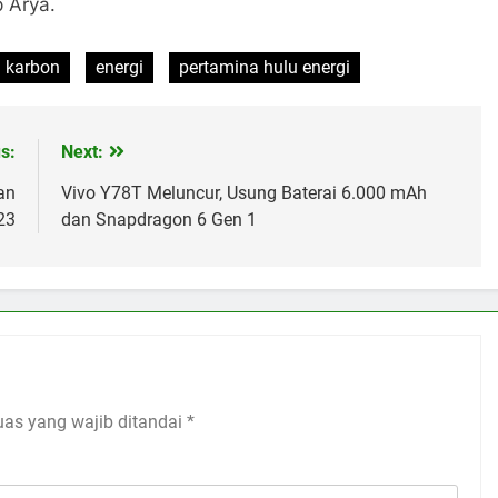
 Arya.
i karbon
energi
pertamina hulu energi
s:
Next:
an
Vivo Y78T Meluncur, Usung Baterai 6.000 mAh
23
dan Snapdragon 6 Gen 1
uas yang wajib ditandai
*