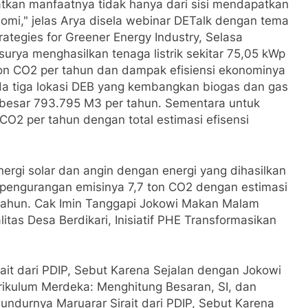
kan manfaatnya tidak hanya dari sisi mendapatkan
mi," jelas Arya disela webinar DETalk dengan tema
rategies for Greener Energy Industry, Selasa
 surya menghasilkan tenaga listrik sekitar 75,05 kWp
on CO2 per tahun dan dampak efisiensi ekonominya
da tiga lokasi DEB yang kembangkan biogas dan gas
ebesar 793.795 M3 per tahun. Sementara untuk
O2 per tahun dengan total estimasi efisensi
ergi solar dan angin dengan energi yang dihasilkan
 pengurangan emisinya 7,7 ton CO2 dengan estimasi
r tahun. Cak Imin Tanggapi Jokowi Makan Malam
tas Desa Berdikari, Inisiatif PHE Transformasikan
ait dari PDIP, Sebut Karena Sejalan dengan Jokowi
rikulum Merdeka: Menghitung Besaran, SI, dan
undurnya Maruarar Sirait dari PDIP, Sebut Karena