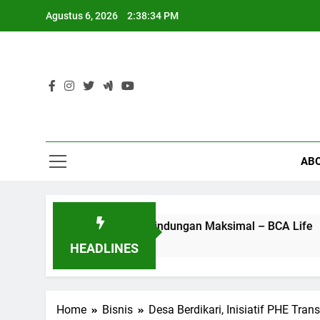
Skip
Agustus 6, 2026
2:38:35 PM
to
content
AB
ngan Manfaat Perlindungan Maksimal – BCA Life
5 Kon
4 Bula
HEADLINES
Home
Bisnis
Desa Berdikari, Inisiatif PHE Tra