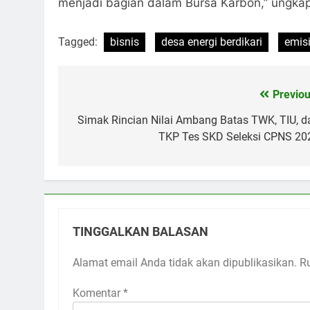
menjadi bagian dalam Bursa Karbon,’’ ungkap
Tagged:
bisnis
desa energi berdikari
emis
Previou
Navigasi
pos
Simak Rincian Nilai Ambang Batas TWK, TIU, d
TKP Tes SKD Seleksi CPNS 20
TINGGALKAN BALASAN
Alamat email Anda tidak akan dipublikasikan.
R
Komentar
*