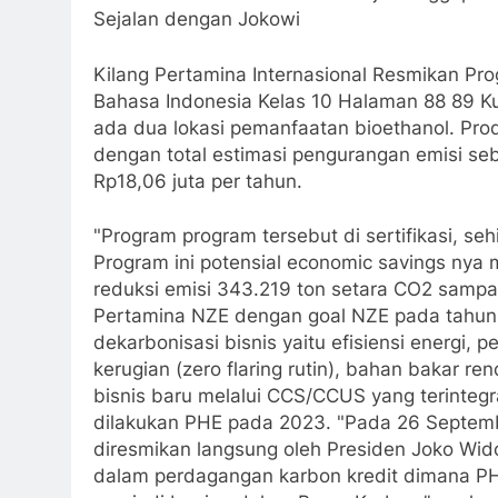
Sejalan dengan Jokowi
Kilang Pertamina Internasional Resmikan Pro
Bahasa Indonesia Kelas 10 Halaman 88 89 Ku
ada dua lokasi pemanfaatan bioethanol. Produ
dengan total estimasi pengurangan emisi seb
Rp18,06 juta per tahun.
"Program program tersebut di sertifikasi, se
Program ini potensial economic savings nya 
reduksi emisi 343.219 ton setara CO2 sampai
Pertamina NZE dengan goal NZE pada tahun 206
dekarbonisasi bisnis yaitu efisiensi energi, 
kerugian (zero flaring rutin), bahan bakar 
bisnis baru melalui CCS/CCUS yang terintegra
dilakukan PHE pada 2023. "Pada 26 Septemb
diresmikan langsung oleh Presiden Joko Wi
dalam perdagangan karbon kredit dimana PHE