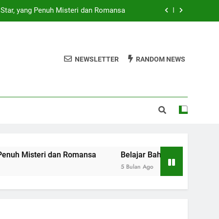
Star, yang Penuh Misteri dan Romansa
Terbiasa Berbahasa Inggris – EF EFEKTA
English for Adult
i Gitar Akustik Terbaik sesuai Budget
NEWSLETTER
RANDOM NEWS
at Perlindungan Maksimal – BCA Life
Star, yang Penuh Misteri dan Romansa
Terbiasa Berbahasa Inggris – EF EFEKTA
English for Adult
i Gitar Akustik Terbaik sesuai Budget
eri dan Romansa
Belajar Bahasa Inggris dari Kebiasaan 
5 Bulan Ago