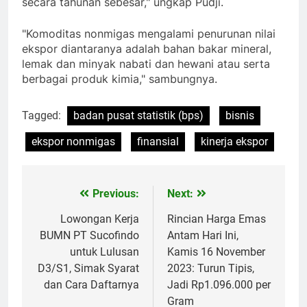
secara tahunan sebesar," ungkap Pudji.
"Komoditas nonmigas mengalami penurunan nilai
ekspor diantaranya adalah bahan bakar mineral,
lemak dan minyak nabati dan hewani atau serta
berbagai produk kimia," sambungnya.
Tagged:
badan pusat statistik (bps)
bisnis
ekspor nonmigas
finansial
kinerja ekspor
Previous:
Next:
Navigasi
pos
Lowongan Kerja
Rincian Harga Emas
BUMN PT Sucofindo
Antam Hari Ini,
untuk Lulusan
Kamis 16 November
D3/S1, Simak Syarat
2023: Turun Tipis,
dan Cara Daftarnya
Jadi Rp1.096.000 per
Gram