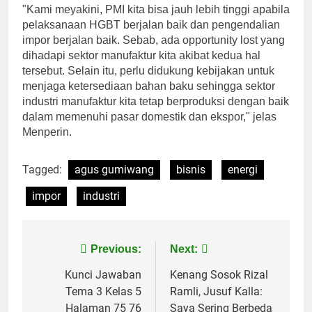
"Kami meyakini, PMI kita bisa jauh lebih tinggi apabila
pelaksanaan HGBT berjalan baik dan pengendalian
impor berjalan baik. Sebab, ada opportunity lost yang
dihadapi sektor manufaktur kita akibat kedua hal
tersebut. Selain itu, perlu didukung kebijakan untuk
menjaga ketersediaan bahan baku sehingga sektor
industri manufaktur kita tetap berproduksi dengan baik
dalam memenuhi pasar domestik dan ekspor," jelas
Menperin.
Tagged:
agus gumiwang
bisnis
energi
impor
industri
Navigasi
Previous:
Next:
pos
Kunci Jawaban
Kenang Sosok Rizal
Tema 3 Kelas 5
Ramli, Jusuf Kalla:
Halaman 75 76
Saya Sering Berbeda