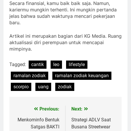
Secara finansial, kamu baik baik saja. Namun,
kariermu mungkin terhenti. Ini mungkin pertanda
jelas bahwa sudah waktunya mencari pekerjaan
baru.
Artikel ini merupakan bagian dari KG Media. Ruang
aktualisasi diri perempuan untuk mencapai
mimpinya.
Tagged:
cantik
leo
lifestyle
ramalan zodiak
ramalan zodiak keuangan
scorpio
uang
zodiak
Previous:
Next:
Navigasi
pos
Menkominfo Bentuk
Strategi ADLV Saat
Satgas BAKTI
Busana Streetwear