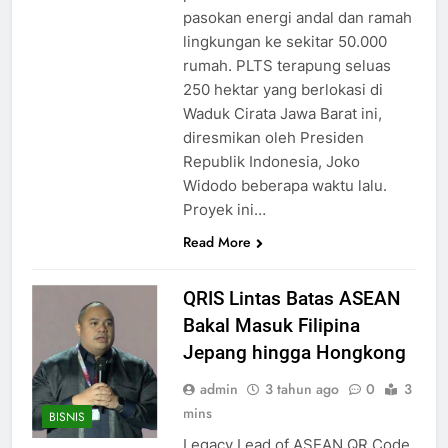
pasokan energi andal dan ramah
lingkungan ke sekitar 50.000
rumah. PLTS terapung seluas
250 hektar yang berlokasi di
Waduk Cirata Jawa Barat ini,
diresmikan oleh Presiden
Republik Indonesia, Joko
Widodo beberapa waktu lalu.
Proyek ini…
Read More
QRIS Lintas Batas ASEAN
Bakal Masuk Filipina
Jepang hingga Hongkong
admin
3 tahun ago
0
3
mins
BISNIS
Legacy Lead of ASEAN QR Code